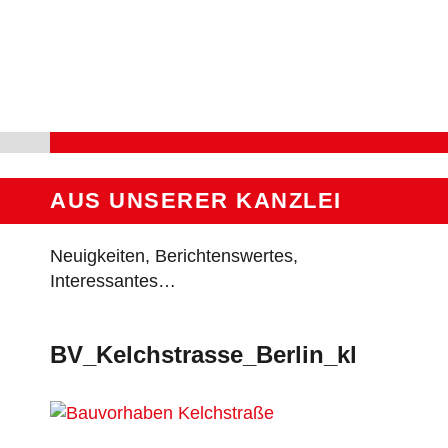
Skip
to
content
AUS UNSERER KANZLEI
Neuigkeiten, Berichtenswertes,
Interessantes…
BV_Kelchstrasse_Berlin_kl