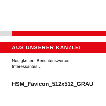
Skip
to
content
AUS UNSERER KANZLEI
Neuigkeiten, Berichtenswertes,
Interessantes…
HSM_Favicon_512x512_GRAU