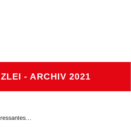
JAHR:
ZLEI - ARCHIV
2021
teressantes…