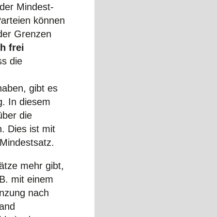
 der Mindest-
Parteien können
 der Grenzen
h frei
ss die
aben, gibt es
g. In diesem
über die
 Dies ist mit
 Mindestsatz.
ätze mehr gibt,
B. mit einem
nzung nach
wand