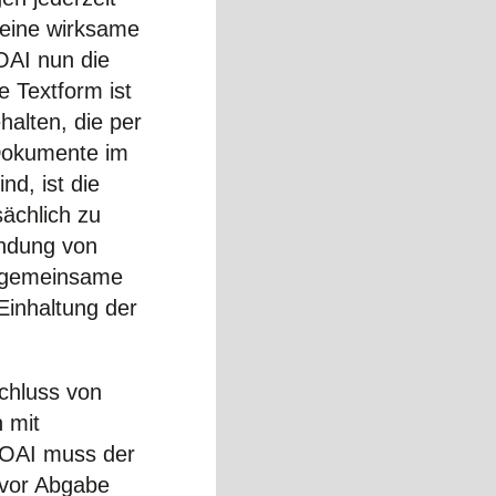
t eine wirksame
OAI nun die
e Textform ist
halten, die per
 Dokumente im
nd, ist die
sächlich zu
ndung von
ie gemeinsame
Einhaltung der
chluss von
n mit
HOAI muss der
vor Abgabe