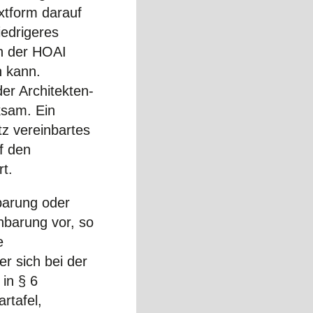
xtform darauf
iedrigeres
ln der HOAI
n kann.
der Architekten-
ksam. Ein
z vereinbartes
f den
rt.
barung oder
nbarung vor, so
e
er sich bei der
in § 6
rtafel,