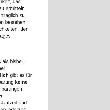
hkeit, das
u ermitteln
traglich zu
ien bestehen
chkeiten, den
rages
 als bisher –
bei
lich
gibt es für
nbarung
keine
inbarungen
i
laufzeit und
en jederzeit