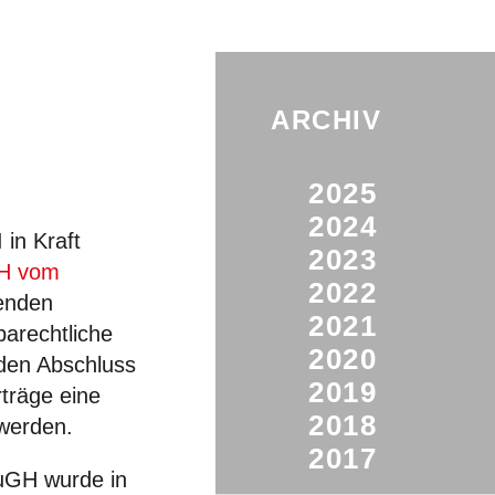
ARCHIV
2025
2024
in Kraft
2023
H vom
2022
tenden
2021
parechtliche
2020
 den Abschluss
2019
rträge eine
2018
 werden.
2017
uGH wurde in