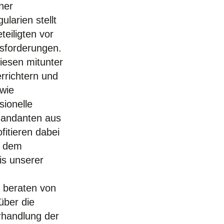
ner
arien stellt
teiligten vor
sforderungen.
iesen mitunter
rrichtern und
 wie
sionelle
Mandanten aus
fitieren dabei
d dem
is unserer
 beraten von
über die
rhandlung der