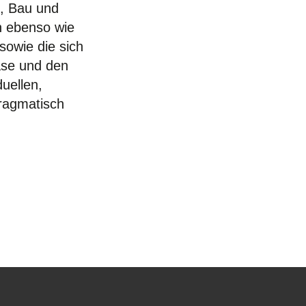
g, Bau und
n ebenso wie
sowie die sich
ase und den
duellen,
Pragmatisch